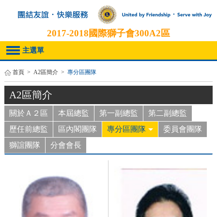
2017-2018
國際獅子會300A2區
主選單
首頁
>
A2區簡介
>
專分區團隊
A2區簡介
關於Ａ２區
本屆總監
第一副總監
第二副總監
歷任前總監
區內閣團隊
專分區團隊
委員會團隊
獅誼團隊
分會會長