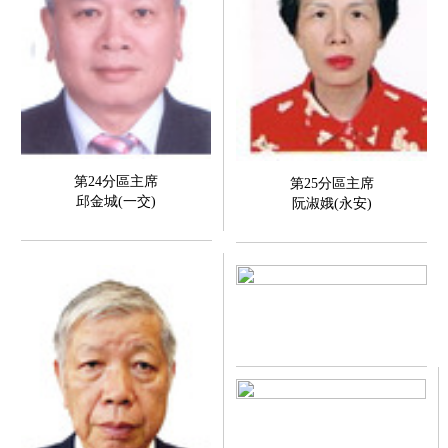
第24分區主席
第25分區主席
邱金城(一交)
阮淑娥(永安)