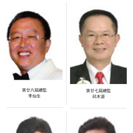
第廿六屆總監
第廿七屆總監
李仙生
邱木源