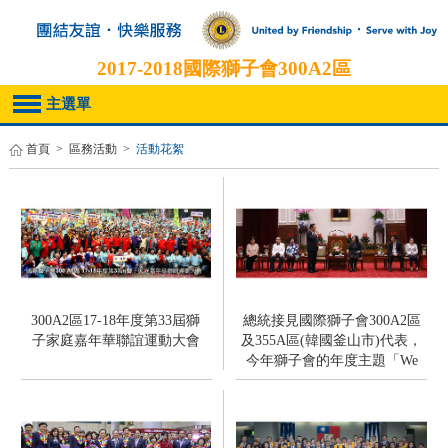
2017-2018
國際獅子會300A2區
主選單
首頁
>
區務活動
>
活動花絮
300A2區17-18年度第33屆獅
總統接見國際獅子會300A2區
子家庭嘉年華聯誼運動大會
及355A區(韓國釜山市)代表，
今年獅子會的年度主題「We
Serve」，總統期盼未來台灣的
獅友們，能以服務力和世界對
話，讓各國看見臺灣的力量