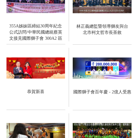
355A姊妹區締結30周年紀念
林正義總監暨領導獅友與台
公式訪問/中華民國總統蔡英
北市柯文哲市長茶敘
文接見國際獅子會 300A2 區
及 355A 區韓國釜山市代表
恭賀新喜
國際獅子會百年慶 - 2億人受惠