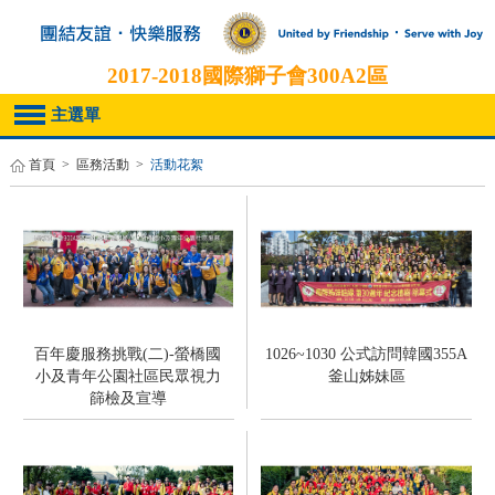
2017-2018
國際獅子會300A2區
主選單
首頁
>
區務活動
>
活動花絮
百年慶服務挑戰(二)-螢橋國
1026~1030 公式訪問韓國355A
小及青年公園社區民眾視力
釜山姊妹區
篩檢及宣導