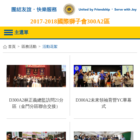
2017-2018
國際獅子會300A2區
主選單
首頁
>
區務活動
>
活動花絮
D300A2林正義總監訪問21分
D300A2未來領袖育營YC畢幕
區（金門分區聯合交接）
式