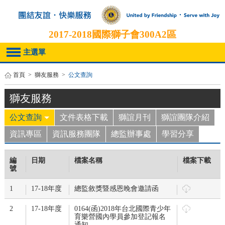
2017-2018
國際獅子會300A2區
主選單
首頁
>
獅友服務
>
公文查詢
獅友服務
公文查詢
文件表格下載
獅誼月刊
獅誼團隊介紹
資訊專區
資訊服務團隊
總監辦事處
學習分享
編
日期
檔案名稱
檔案下載
號
1
17-18年度
總監敘獎暨感恩晚會邀請函
2
17-18年度
0164(函)2018年台北國際青少年
育樂營國內學員參加登記報名
通知