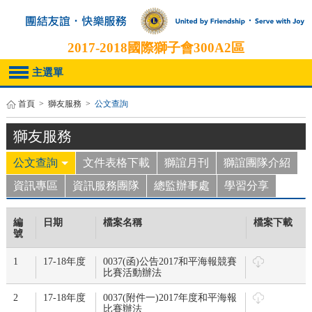
2017-2018
國際獅子會300A2區
主選單
首頁
>
獅友服務
>
公文查詢
獅友服務
公文查詢
文件表格下載
獅誼月刊
獅誼團隊介紹
資訊專區
資訊服務團隊
總監辦事處
學習分享
編
日期
檔案名稱
檔案下載
號
1
17-18年度
0037(函)公告2017和平海報競賽
比賽活動辦法
2
17-18年度
0037(附件一)2017年度和平海報
比賽辦法