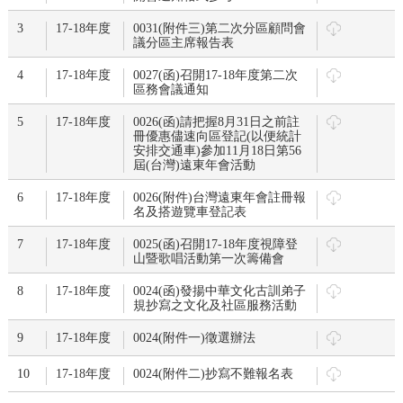
3
17-18年度
0031(附件三)第二次分區顧問會
議分區主席報告表
4
17-18年度
0027(函)召開17-18年度第二次
區務會議通知
5
17-18年度
0026(函)請把握8月31日之前註
冊優惠儘速向區登記(以便統計
安排交通車)參加11月18日第56
屆(台灣)遠東年會活動
6
17-18年度
0026(附件)台灣遠東年會註冊報
名及搭遊覽車登記表
7
17-18年度
0025(函)召開17-18年度視障登
山暨歌唱活動第一次籌備會
8
17-18年度
0024(函)發揚中華文化古訓弟子
規抄寫之文化及社區服務活動
9
17-18年度
0024(附件一)徵選辦法
10
17-18年度
0024(附件二)抄寫不難報名表