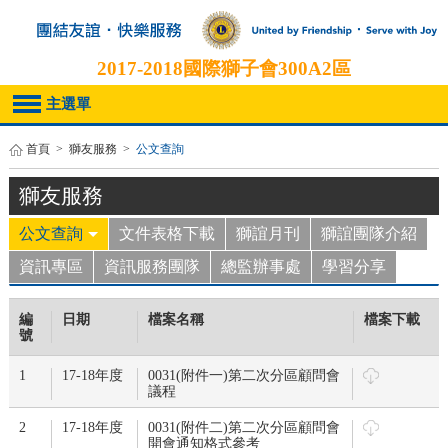
2017-2018
國際獅子會300A2區
主選單
首頁
>
獅友服務
>
公文查詢
獅友服務
公文查詢
文件表格下載
獅誼月刊
獅誼團隊介紹
資訊專區
資訊服務團隊
總監辦事處
學習分享
編
日期
檔案名稱
檔案下載
號
1
17-18年度
0031(附件一)第二次分區顧問會
議程
2
17-18年度
0031(附件二)第二次分區顧問會
開會通知格式參考