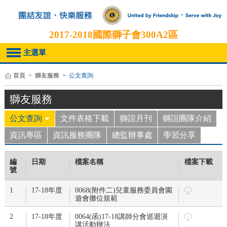
2017-2018
國際獅子會300A2區
主選單
首頁
>
獅友服務
>
公文查詢
獅友服務
公文查詢
文件表格下載
獅誼月刊
獅誼團隊介紹
資訊專區
資訊服務團隊
總監辦事處
學習分享
編
日期
檔案名稱
檔案下載
號
1
17-18年度
0068(附件二)兒童服務委員會園
遊會攤位規範
2
17-18年度
0064(函)17-18講師分會巡迴演
講活動辦法